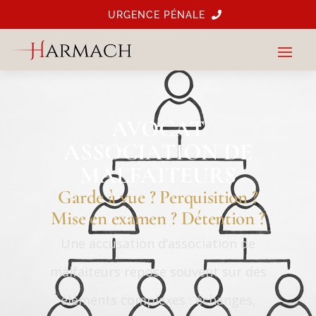
‎URGENCE PÉNALE‎ ‎
AVOCAT
ASSOCIATION DE
MALFAITEURS
Garde à vue ? Perquisition ?
Mise en examen ? Détention ?
Une accusation d’association de
malfaiteurs repose souvent sur des
éléments complexes : échanges,